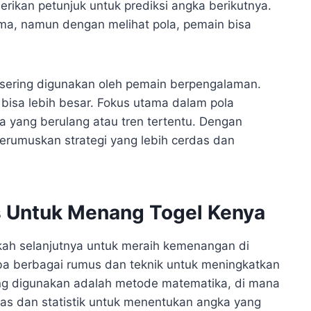
ikan petunjuk untuk prediksi angka berikutnya.
ama, namun dengan melihat pola, pemain bisa
ang sering digunakan oleh pemain berpengalaman.
bisa lebih besar. Fokus utama dalam pola
 yang berulang atau tren tertentu. Dengan
erumuskan strategi yang lebih cerdas dan
 Untuk Menang Togel Kenya
ah selanjutnya untuk meraih kemenangan di
ba berbagai rumus dan teknik untuk meningkatkan
ing digunakan adalah metode matematika, di mana
as dan statistik untuk menentukan angka yang