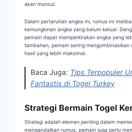
akan muncul.
Dalam pertaruhan angka ini, rumus ini meliba
kemungkinan angka yang belum keluar. Den
pemain dapat memperkirakan angka yang leb
tambahan, pemain sering mengombinasikan r
hasil yang lebih maksimal.
Baca Juga:
Tips Terpopuler 
Fantastis di Togel Turkey
Strategi Bermain Togel Ke
Strategi adalah elemen penting dalam memen
mengandalkan rumus, pemain juga perlu memil