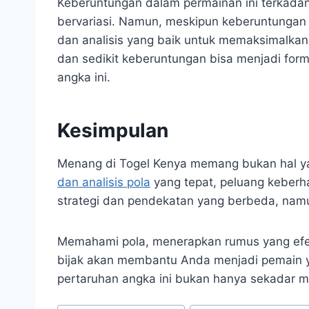
Keberuntungan dalam permainan ini terkadan
bervariasi. Namun, meskipun keberuntungan
dan analisis yang baik untuk memaksimalkan p
dan sedikit keberuntungan bisa menjadi for
angka ini.
Kesimpulan
Menang di Togel Kenya memang bukan hal
dan analisis pola
yang tepat, peluang keberha
strategi dan pendekatan yang berbeda, namu
Memahami pola, menerapkan rumus yang efe
bijak akan membantu Anda menjadi pemain ya
pertaruhan angka ini bukan hanya sekadar m
Post