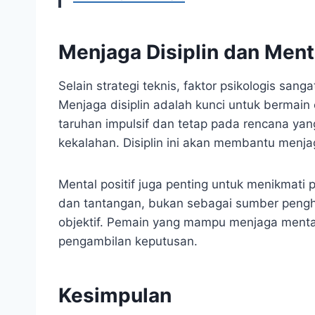
Menjaga Disiplin dan Menta
Selain strategi teknis, faktor psikologis sa
Menjaga disiplin adalah kunci untuk bermai
taruhan impulsif dan tetap pada rencana yan
kekalahan. Disiplin ini akan membantu menja
Mental positif juga penting untuk menikmat
dan tantangan, bukan sebagai sumber peng
objektif. Pemain yang mampu menjaga mental 
pengambilan keputusan.
Kesimpulan