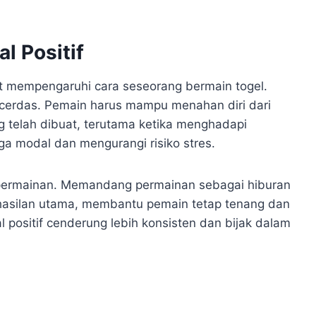
l Positif
ngat mempengaruhi cara seseorang bermain togel.
n cerdas. Pemain harus mampu menahan diri dari
g telah dibuat, terutama ketika menghadapi
ga modal dan mengurangi risiko stres.
i permainan. Memandang permainan sebagai hiburan
hasilan utama, membantu pemain tetap tenang dan
positif cenderung lebih konsisten dan bijak dalam