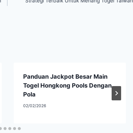
n
Strategi Terbaik Untuk Menang Togel Taiwan
Panduan Jackpot Besar Main
Togel Hongkong Pools Dengan
Pola
02/02/2026