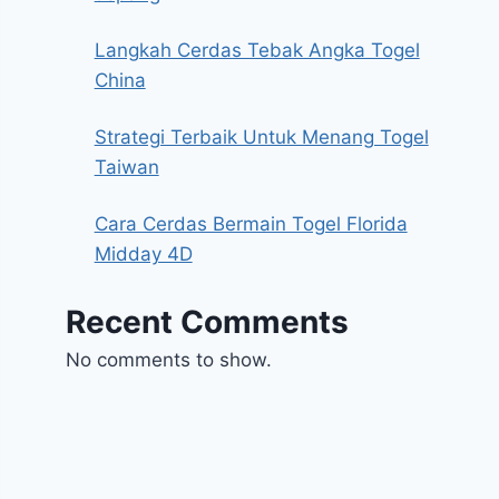
Langkah Cerdas Tebak Angka Togel
China
Strategi Terbaik Untuk Menang Togel
Taiwan
Cara Cerdas Bermain Togel Florida
Midday 4D
Recent Comments
No comments to show.