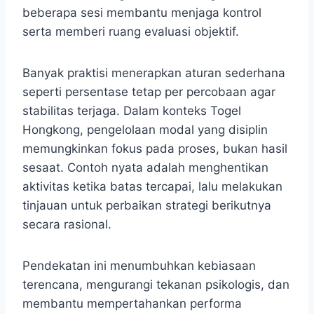
beberapa sesi membantu menjaga kontrol
serta memberi ruang evaluasi objektif.
Banyak praktisi menerapkan aturan sederhana
seperti persentase tetap per percobaan agar
stabilitas terjaga. Dalam konteks Togel
Hongkong, pengelolaan modal yang disiplin
memungkinkan fokus pada proses, bukan hasil
sesaat. Contoh nyata adalah menghentikan
aktivitas ketika batas tercapai, lalu melakukan
tinjauan untuk perbaikan strategi berikutnya
secara rasional.
Pendekatan ini menumbuhkan kebiasaan
terencana, mengurangi tekanan psikologis, dan
membantu mempertahankan performa