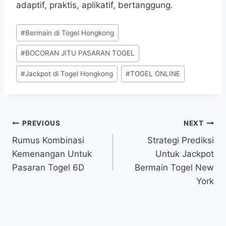
adaptif, praktis, aplikatif, bertanggung.
Post
#
Bermain di Togel Hongkong
Tags:
#
BOCORAN JITU PASARAN TOGEL
#
Jackpot di Togel Hongkong
#
TOGEL ONLINE
Post
PREVIOUS
NEXT
Rumus Kombinasi
Strategi Prediksi
navigation
Kemenangan Untuk
Untuk Jackpot
Pasaran Togel 6D
Bermain Togel New
York