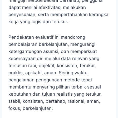
menguji metode secara bertahap, pengguna
dapat menilai efektivitas, melakukan
penyesuaian, serta mempertahankan kerangka
kerja yang logis dan terukur.
Pendekatan evaluatif ini mendorong
pembelajaran berkelanjutan, mengurangi
ketergantungan asumsi, dan memperkuat
kepercayaan diri melalui data relevan yang
tersusun rapi, objektif, konsisten, terukur,
praktis, aplikatif, aman. Seiring waktu,
pengalaman penggunaan metode tepat
membantu menyaring pilihan terbaik sesuai
kebutuhan dan tujuan realistis yang terukur,
stabil, konsisten, bertahap, rasional, aman,
fokus, berkelanjutan.