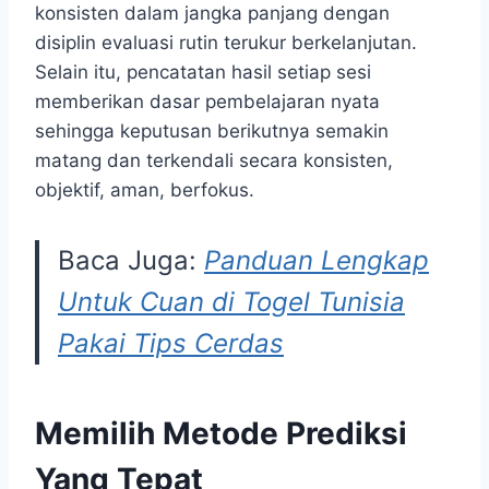
konsisten dalam jangka panjang dengan
disiplin evaluasi rutin terukur berkelanjutan.
Selain itu, pencatatan hasil setiap sesi
memberikan dasar pembelajaran nyata
sehingga keputusan berikutnya semakin
matang dan terkendali secara konsisten,
objektif, aman, berfokus.
Baca Juga:
Panduan Lengkap
Untuk Cuan di Togel Tunisia
Pakai Tips Cerdas
Memilih Metode Prediksi
Yang Tepat