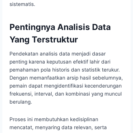
sistematis.
Pentingnya Analisis Data
Yang Terstruktur
Pendekatan analisis data menjadi dasar
penting karena keputusan efektif lahir dari
pemahaman pola historis dan statistik terukur.
Dengan memanfaatkan arsip hasil sebelumnya,
pemain dapat mengidentifikasi kecenderungan
frekuensi, interval, dan kombinasi yang muncul
berulang.
Proses ini membutuhkan kedisiplinan
mencatat, menyaring data relevan, serta