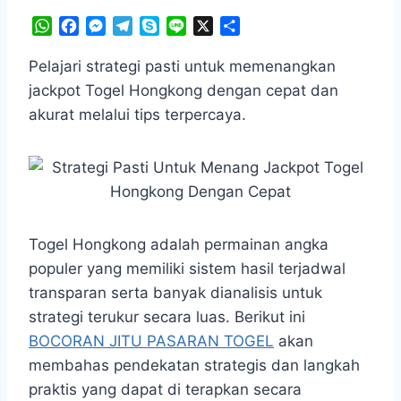
W
F
M
T
S
L
X
S
h
a
e
e
k
i
h
a
c
s
l
y
n
a
Pelajari strategi pasti untuk memenangkan
t
e
s
e
p
e
r
jackpot Togel Hongkong dengan cepat dan
s
b
e
g
e
e
akurat melalui tips terpercaya.
A
o
n
r
p
o
g
a
p
k
e
m
r
Togel Hongkong adalah permainan angka
populer yang memiliki sistem hasil terjadwal
transparan serta banyak dianalisis untuk
strategi terukur secara luas. Berikut ini
BOCORAN JITU PASARAN TOGEL
akan
membahas pendekatan strategis dan langkah
praktis yang dapat di terapkan secara