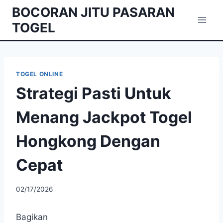
Skip
BOCORAN JITU PASARAN
to
TOGEL
content
TOGEL ONLINE
Strategi Pasti Untuk
Menang Jackpot Togel
Hongkong Dengan
Cepat
02/17/2026
Bagikan