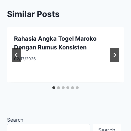
Similar Posts
Rahasia Angka Togel Maroko
Dengan Rumus Konsisten
02/17/2026
Search
Search