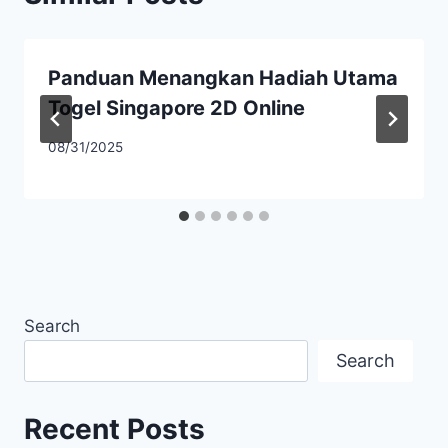
Panduan Menangkan Hadiah Utama
Togel Singapore 2D Online
08/31/2025
Search
Search
Recent Posts