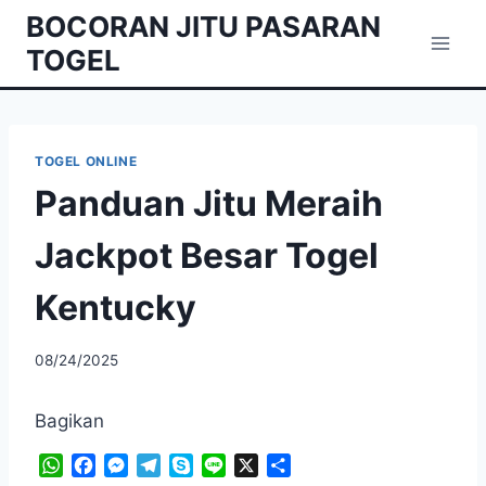
Skip
BOCORAN JITU PASARAN
to
TOGEL
content
TOGEL ONLINE
Panduan Jitu Meraih
Jackpot Besar Togel
Kentucky
08/24/2025
Bagikan
W
F
M
T
S
L
X
S