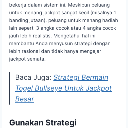
bekerja dalam sistem ini. Meskipun peluang
untuk menang jackpot sangat kecil (misalnya 1
banding jutaan), peluang untuk menang hadiah
lain seperti 3 angka cocok atau 4 angka cocok
jauh lebih realistis. Mengetahui hal ini
membantu Anda menyusun strategi dengan
lebih rasional dan tidak hanya mengejar
jackpot semata.
Baca Juga:
Strategi Bermain
Togel Bullseye Untuk Jackpot
Besar
Gunakan Strategi