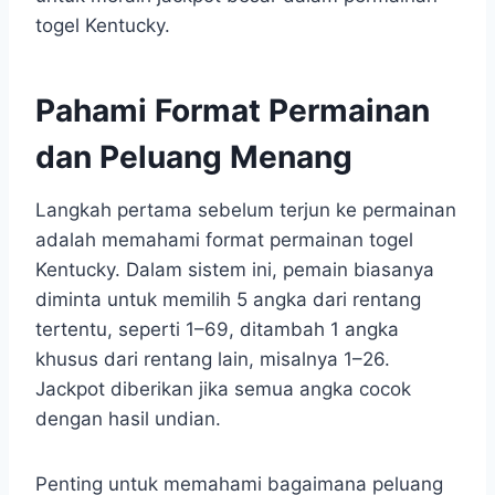
togel Kentucky.
Pahami Format Permainan
dan Peluang Menang
Langkah pertama sebelum terjun ke permainan
adalah memahami format permainan togel
Kentucky. Dalam sistem ini, pemain biasanya
diminta untuk memilih 5 angka dari rentang
tertentu, seperti 1–69, ditambah 1 angka
khusus dari rentang lain, misalnya 1–26.
Jackpot diberikan jika semua angka cocok
dengan hasil undian.
Penting untuk memahami bagaimana peluang