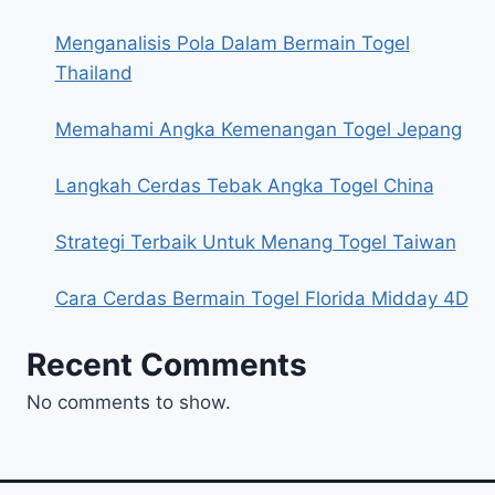
Menganalisis Pola Dalam Bermain Togel
Thailand
Memahami Angka Kemenangan Togel Jepang
Langkah Cerdas Tebak Angka Togel China
Strategi Terbaik Untuk Menang Togel Taiwan
Cara Cerdas Bermain Togel Florida Midday 4D
Recent Comments
No comments to show.