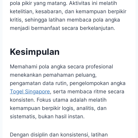
pola pikir yang matang. Aktivitas ini melatih
ketelitian, kesabaran, dan kemampuan berpikir
kritis, sehingga latihan membaca pola angka
menjadi bermanfaat secara berkelanjutan.
Kesimpulan
Memahami pola angka secara profesional
menekankan pemahaman peluang,
pengamatan data rutin, pengelompokan angka
Togel Singapore
, serta membaca ritme secara
konsisten. Fokus utama adalah melatih
kemampuan berpikir logis, analitis, dan
sistematis, bukan hasil instan.
Dengan disiplin dan konsistensi, latihan