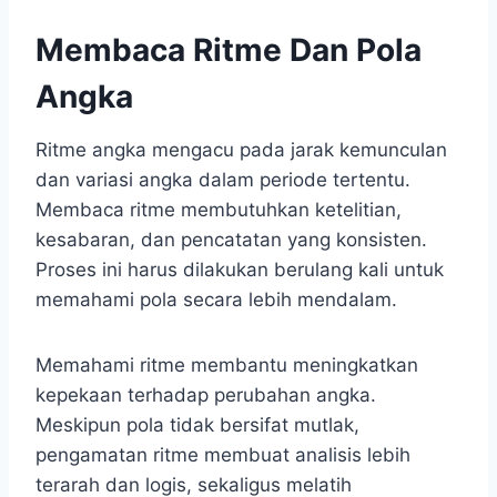
Membaca Ritme Dan Pola
Angka
Ritme angka mengacu pada jarak kemunculan
dan variasi angka dalam periode tertentu.
Membaca ritme membutuhkan ketelitian,
kesabaran, dan pencatatan yang konsisten.
Proses ini harus dilakukan berulang kali untuk
memahami pola secara lebih mendalam.
Memahami ritme membantu meningkatkan
kepekaan terhadap perubahan angka.
Meskipun pola tidak bersifat mutlak,
pengamatan ritme membuat analisis lebih
terarah dan logis, sekaligus melatih