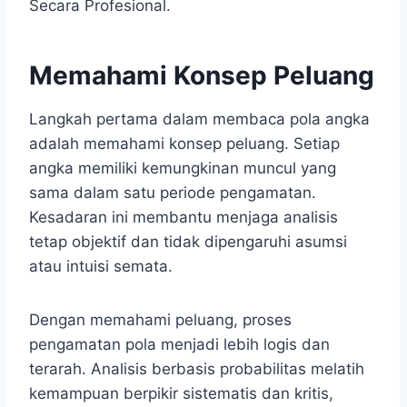
Secara Profesional.
Memahami Konsep Peluang
Langkah pertama dalam membaca pola angka
adalah memahami konsep peluang. Setiap
angka memiliki kemungkinan muncul yang
sama dalam satu periode pengamatan.
Kesadaran ini membantu menjaga analisis
tetap objektif dan tidak dipengaruhi asumsi
atau intuisi semata.
Dengan memahami peluang, proses
pengamatan pola menjadi lebih logis dan
terarah. Analisis berbasis probabilitas melatih
kemampuan berpikir sistematis dan kritis,