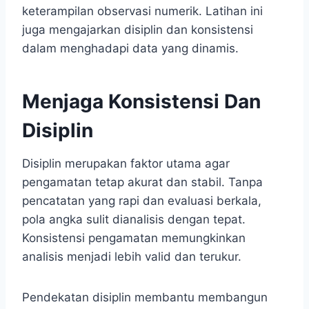
keterampilan observasi numerik. Latihan ini
juga mengajarkan disiplin dan konsistensi
dalam menghadapi data yang dinamis.
Menjaga Konsistensi Dan
Disiplin
Disiplin merupakan faktor utama agar
pengamatan tetap akurat dan stabil. Tanpa
pencatatan yang rapi dan evaluasi berkala,
pola angka sulit dianalisis dengan tepat.
Konsistensi pengamatan memungkinkan
analisis menjadi lebih valid dan terukur.
Pendekatan disiplin membantu membangun