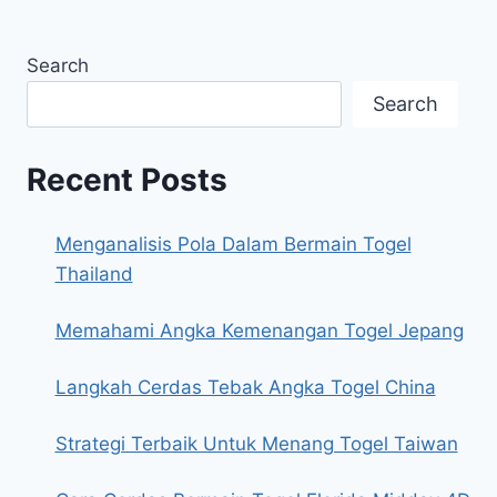
Search
Search
Recent Posts
Menganalisis Pola Dalam Bermain Togel
Thailand
Memahami Angka Kemenangan Togel Jepang
Langkah Cerdas Tebak Angka Togel China
Strategi Terbaik Untuk Menang Togel Taiwan