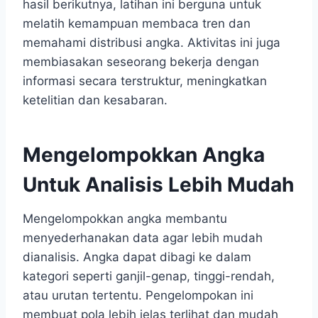
hasil berikutnya, latihan ini berguna untuk
melatih kemampuan membaca tren dan
memahami distribusi angka. Aktivitas ini juga
membiasakan seseorang bekerja dengan
informasi secara terstruktur, meningkatkan
ketelitian dan kesabaran.
Mengelompokkan Angka
Untuk Analisis Lebih Mudah
Mengelompokkan angka membantu
menyederhanakan data agar lebih mudah
dianalisis. Angka dapat dibagi ke dalam
kategori seperti ganjil-genap, tinggi-rendah,
atau urutan tertentu. Pengelompokan ini
membuat pola lebih jelas terlihat dan mudah