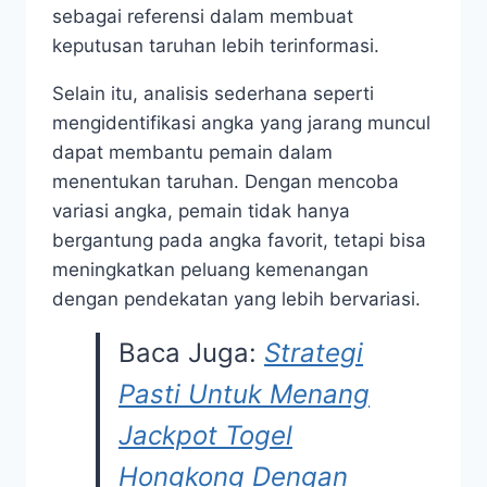
sebagai referensi dalam membuat
keputusan taruhan lebih terinformasi.
Selain itu, analisis sederhana seperti
mengidentifikasi angka yang jarang muncul
dapat membantu pemain dalam
menentukan taruhan. Dengan mencoba
variasi angka, pemain tidak hanya
bergantung pada angka favorit, tetapi bisa
meningkatkan peluang kemenangan
dengan pendekatan yang lebih bervariasi.
Baca Juga:
Strategi
Pasti Untuk Menang
Jackpot Togel
Hongkong Dengan