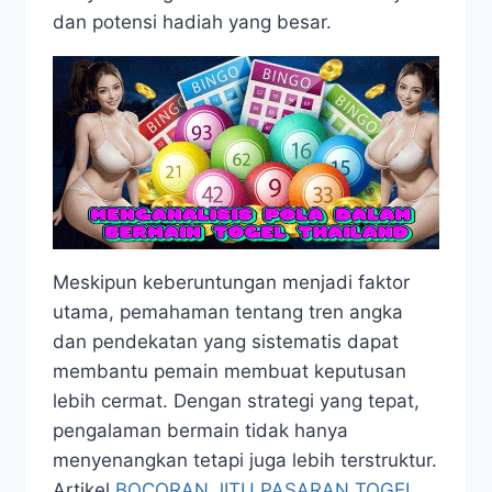
dan potensi hadiah yang besar.
Meskipun keberuntungan menjadi faktor
utama, pemahaman tentang tren angka
dan pendekatan yang sistematis dapat
membantu pemain membuat keputusan
lebih cermat. Dengan strategi yang tepat,
pengalaman bermain tidak hanya
menyenangkan tetapi juga lebih terstruktur.
Artikel
BOCORAN JITU PASARAN TOGEL