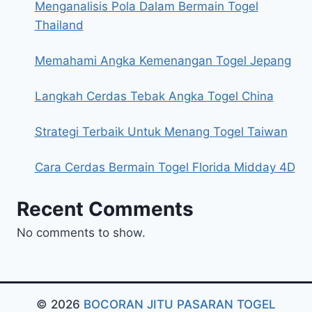
Menganalisis Pola Dalam Bermain Togel
Thailand
Memahami Angka Kemenangan Togel Jepang
Langkah Cerdas Tebak Angka Togel China
Strategi Terbaik Untuk Menang Togel Taiwan
Cara Cerdas Bermain Togel Florida Midday 4D
Recent Comments
No comments to show.
© 2026
BOCORAN JITU PASARAN TOGEL