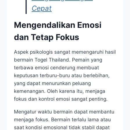
Cepat
Mengendalikan Emosi
dan Tetap Fokus
Aspek psikologis sangat memengaruhi hasil
bermain Togel Thailand. Pemain yang
terbawa emosi cenderung membuat
keputusan terburu-buru atau berlebihan,
yang dapat menurunkan peluang
kemenangan. Oleh karena itu, menjaga
fokus dan kontrol emosi sangat penting.
Mengatur waktu bermain dapat membantu
menjaga fokus. Bermain terlalu lama atau
saat kondisi emosional tidak stabil dapat