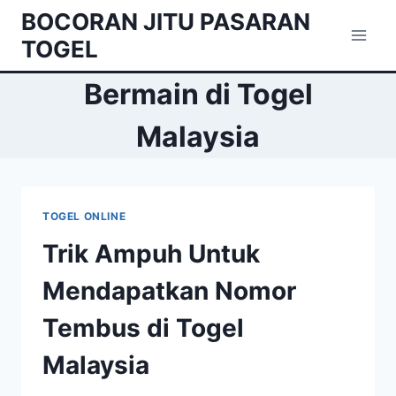
Skip
BOCORAN JITU PASARAN
to
TOGEL
content
Bermain di Togel
Malaysia
TOGEL ONLINE
Trik Ampuh Untuk
Mendapatkan Nomor
Tembus di Togel
Malaysia