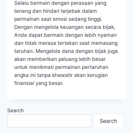
Selalu bermain dengan perasaan yang
tenang dan hindari terjebak dalam
permainan saat emosi sedang tinggi.
Dengan mengelola keuangan secara bijak,
Anda dapat bermain dengan lebih nyaman
dan tidak merasa tertekan saat memasang
taruhan. Mengelola dana dengan bijak juga
akan memberikan peluang lebih besar
untuk menikmati permainan pertaruhan
angka ini tanpa khawatir akan kerugian
finansial yang besar.
Search
Search