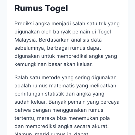
Rumus Togel
Prediksi angka menjadi salah satu trik yang
digunakan oleh banyak pemain di Togel
Malaysia. Berdasarkan analisis data
sebelumnya, berbagai rumus dapat
digunakan untuk memprediksi angka yang
kemungkinan besar akan keluar.
Salah satu metode yang sering digunakan
adalah rumus matematis yang melibatkan
perhitungan statistik dari angka yang
sudah keluar. Banyak pemain yang percaya
bahwa dengan menggunakan rumus
tertentu, mereka bisa menemukan pola
dan memprediksi angka secara akurat.
Namun, meski rumus ini dapat