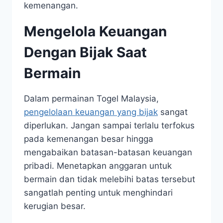
kemenangan.
Mengelola Keuangan
Dengan Bijak Saat
Bermain
Dalam permainan Togel Malaysia,
pengelolaan keuangan yang bijak
sangat
diperlukan. Jangan sampai terlalu terfokus
pada kemenangan besar hingga
mengabaikan batasan-batasan keuangan
pribadi. Menetapkan anggaran untuk
bermain dan tidak melebihi batas tersebut
sangatlah penting untuk menghindari
kerugian besar.