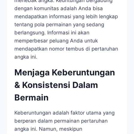
menebak angka. Keuntungan bergabung
dengan komunitas adalah Anda bisa
mendapatkan informasi yang lebih lengkap
tentang pola permainan yang sedang
berlangsung. Informasi ini akan
memperbesar peluang Anda untuk
mendapatkan nomor tembus di pertaruhan
angka ini.
Menjaga Keberuntungan
& Konsistensi Dalam
Bermain
Keberuntungan adalah faktor utama yang
berperan dalam permainan pertaruhan
angka ini. Namun, meskipun