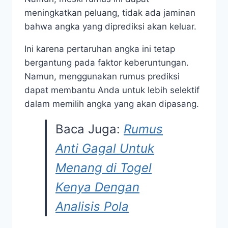
meningkatkan peluang, tidak ada jaminan
bahwa angka yang diprediksi akan keluar.
Ini karena pertaruhan angka ini tetap
bergantung pada faktor keberuntungan.
Namun, menggunakan rumus prediksi
dapat membantu Anda untuk lebih selektif
dalam memilih angka yang akan dipasang.
Baca Juga:
Rumus
Anti Gagal Untuk
Menang di Togel
Kenya Dengan
Analisis Pola