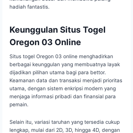
hadiah fantastis.
Keunggulan Situs Togel
Oregon 03 Online
Situs togel Oregon 03 online menghadirkan
berbagai keunggulan yang membuatnya layak
dijadikan pilihan utama bagi para bettor.
Keamanan data dan transaksi menjadi prioritas
utama, dengan sistem enkripsi modern yang
menjaga informasi pribadi dan finansial para
pemain.
Selain itu, variasi taruhan yang tersedia cukup
lengkap, mulai dari 2D, 3D, hingga 4D, dengan