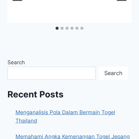
Search
Search
Recent Posts
Menganalisis Pola Dalam Bermain Togel
Thailand
Memahami Angka Kemenangan Togel Jepang