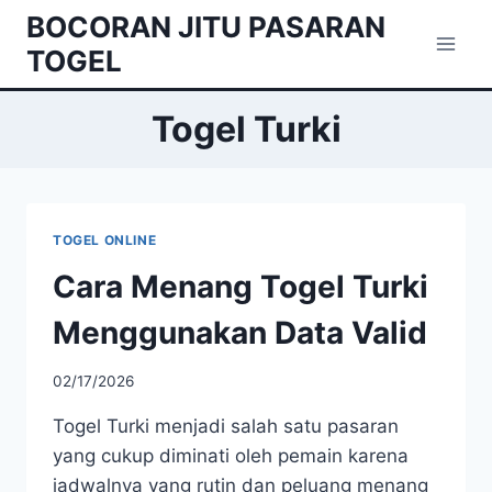
Skip
BOCORAN JITU PASARAN
to
TOGEL
content
Togel Turki
TOGEL ONLINE
Cara Menang Togel Turki
Menggunakan Data Valid
02/17/2026
Togel Turki menjadi salah satu pasaran
yang cukup diminati oleh pemain karena
jadwalnya yang rutin dan peluang menang