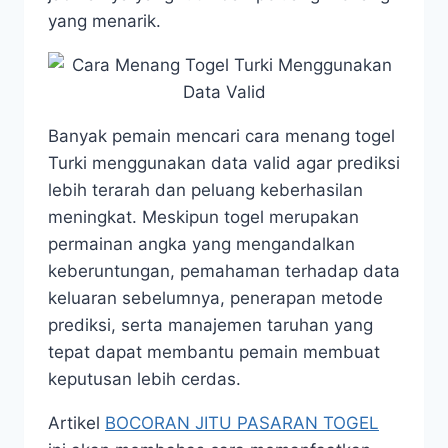
yang menarik.
Banyak pemain mencari cara menang togel
Turki menggunakan data valid agar prediksi
lebih terarah dan peluang keberhasilan
meningkat. Meskipun togel merupakan
permainan angka yang mengandalkan
keberuntungan, pemahaman terhadap data
keluaran sebelumnya, penerapan metode
prediksi, serta manajemen taruhan yang
tepat dapat membantu pemain membuat
keputusan lebih cerdas.
Artikel
BOCORAN JITU PASARAN TOGEL