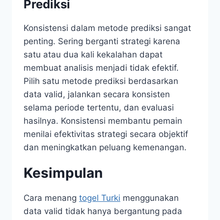
Prediksi
Konsistensi dalam metode prediksi sangat
penting. Sering berganti strategi karena
satu atau dua kali kekalahan dapat
membuat analisis menjadi tidak efektif.
Pilih satu metode prediksi berdasarkan
data valid, jalankan secara konsisten
selama periode tertentu, dan evaluasi
hasilnya. Konsistensi membantu pemain
menilai efektivitas strategi secara objektif
dan meningkatkan peluang kemenangan.
Kesimpulan
Cara menang
togel Turki
menggunakan
data valid tidak hanya bergantung pada