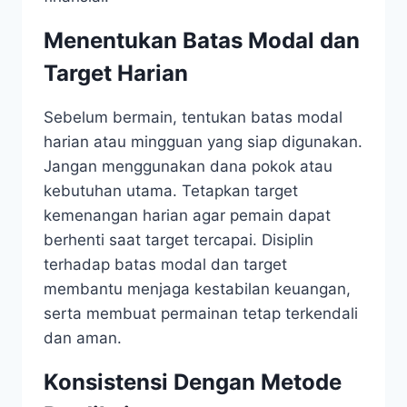
Menentukan Batas Modal dan
Target Harian
Sebelum bermain, tentukan batas modal
harian atau mingguan yang siap digunakan.
Jangan menggunakan dana pokok atau
kebutuhan utama. Tetapkan target
kemenangan harian agar pemain dapat
berhenti saat target tercapai. Disiplin
terhadap batas modal dan target
membantu menjaga kestabilan keuangan,
serta membuat permainan tetap terkendali
dan aman.
Konsistensi Dengan Metode