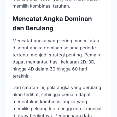
memilih kombinasi taruhan.
Mencatat Angka Dominan
dan Berulang
Mencatat angka yang sering muncul atau
disebut angka dominan selama periode
tertentu menjadi strategi penting. Pemain
dapat memantau hasil keluaran 2D, 3D,
hingga 4D dalam 30 hingga 60 hari
terakhir.
Dari catatan ini, pola angka yang berulang
akan terlihat, sehingga pemain dapat
menentukan kombinasi angka yang
memiliki peluang lebih tinggi untuk muncul
di draw berikutnya. Penggunaan data