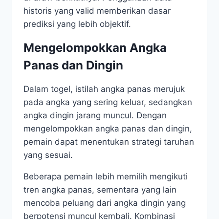
historis yang valid memberikan dasar
prediksi yang lebih objektif.
Mengelompokkan Angka
Panas dan Dingin
Dalam togel, istilah angka panas merujuk
pada angka yang sering keluar, sedangkan
angka dingin jarang muncul. Dengan
mengelompokkan angka panas dan dingin,
pemain dapat menentukan strategi taruhan
yang sesuai.
Beberapa pemain lebih memilih mengikuti
tren angka panas, sementara yang lain
mencoba peluang dari angka dingin yang
berpotensi muncul kembali. Kombinasi