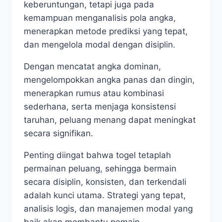
keberuntungan, tetapi juga pada
kemampuan menganalisis pola angka,
menerapkan metode prediksi yang tepat,
dan mengelola modal dengan disiplin.
Dengan mencatat angka dominan,
mengelompokkan angka panas dan dingin,
menerapkan rumus atau kombinasi
sederhana, serta menjaga konsistensi
taruhan, peluang menang dapat meningkat
secara signifikan.
Penting diingat bahwa togel tetaplah
permainan peluang, sehingga bermain
secara disiplin, konsisten, dan terkendali
adalah kunci utama. Strategi yang tepat,
analisis logis, dan manajemen modal yang