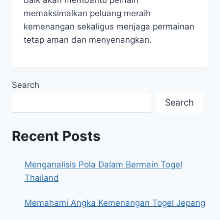
baik akan membantu pemain
memaksimalkan peluang meraih
kemenangan sekaligus menjaga permainan
tetap aman dan menyenangkan.
Search
Search
Recent Posts
Menganalisis Pola Dalam Bermain Togel
Thailand
Memahami Angka Kemenangan Togel Jepang