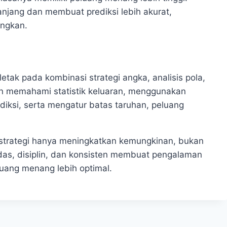
njang dan membuat prediksi lebih akurat,
angkan.
letak pada kombinasi strategi angka, analisis pola,
an memahami statistik keluaran, menggunakan
ksi, serta mengatur batas taruhan, peluang
 strategi hanya meningkatkan kemungkinan, bukan
s, disiplin, dan konsisten membuat pengalaman
uang menang lebih optimal.