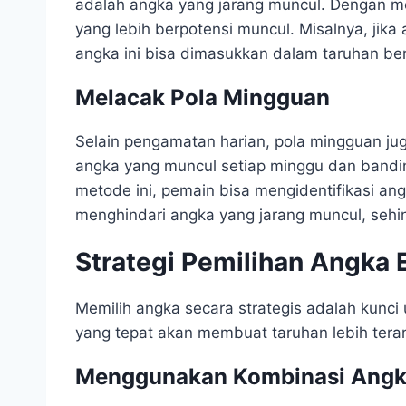
adalah angka yang jarang muncul. Dengan men
yang lebih berpotensi muncul. Misalnya, jika 
angka ini bisa dimasukkan dalam taruhan ber
Melacak Pola Mingguan
Selain pengamatan harian, pola mingguan jug
angka yang muncul setiap minggu dan band
metode ini, pemain bisa mengidentifikasi ang
menghindari angka yang jarang muncul, sehing
Strategi Pemilihan Angka E
Memilih angka secara strategis adalah kunci
yang tepat akan membuat taruhan lebih terar
Menggunakan Kombinasi Ang