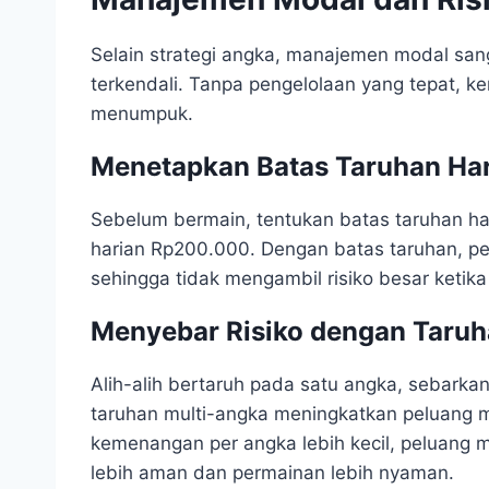
Selain strategi angka, manajemen modal san
terkendali. Tanpa pengelolaan yang tepat, 
menumpuk.
Menetapkan Batas Taruhan Ha
Sebelum bermain, tentukan batas taruhan ha
harian Rp200.000. Dengan batas taruhan, pem
sehingga tidak mengambil risiko besar ketika
Menyebar Risiko dengan Taruh
Alih-alih bertaruh pada satu angka, sebarkan
taruhan multi-angka meningkatkan peluang m
kemenangan per angka lebih kecil, peluang me
lebih aman dan permainan lebih nyaman.