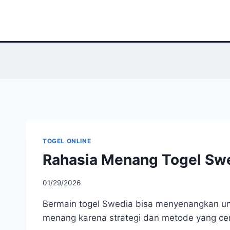
Skip
to
content
TOGEL ONLINE
Rahasia Menang Togel Swe
01/29/2026
Bermain togel Swedia bisa menyenangkan un
menang karena strategi dan metode yang ce