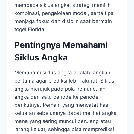
membaca siklus angka, strategi memilih
kombinasi, pengelolaan modal, serta tips
menjaga fokus dan disiplin saat bermain
togel Florida.
Pentingnya Memahami
Siklus Angka
Memahami siklus angka adalah langkah
pertama agar prediksi lebih akurat. Siklus
angka merujuk pada pola kemunculan
angka dari satu periode ke periode
berikutnya. Pemain yang mencatat hasil
keluaran sebelumnya dapat melihat angka
mana yang sering muncul berulang atau
jarang keluar, sehingga bisa memprediksi