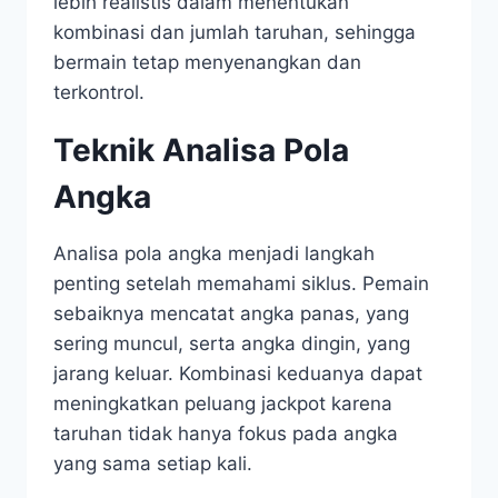
lebih realistis dalam menentukan
kombinasi dan jumlah taruhan, sehingga
bermain tetap menyenangkan dan
terkontrol.
Teknik Analisa Pola
Angka
Analisa pola angka menjadi langkah
penting setelah memahami siklus. Pemain
sebaiknya mencatat angka panas, yang
sering muncul, serta angka dingin, yang
jarang keluar. Kombinasi keduanya dapat
meningkatkan peluang jackpot karena
taruhan tidak hanya fokus pada angka
yang sama setiap kali.