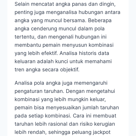
Selain mencatat angka panas dan dingin,
penting juga menganalisa hubungan antara
angka yang muncul bersama. Beberapa
angka cenderung muncul dalam pola
tertentu, dan mengenali hubungan ini
membantu pemain menyusun kombinasi
yang lebih efektif. Analisa historis data
keluaran adalah kunci untuk memahami
tren angka secara objektif.
Analisa pola angka juga memengaruhi
pengaturan taruhan. Dengan mengetahui
kombinasi yang lebih mungkin keluar,
pemain bisa menyesuaikan jumlah taruhan
pada setiap kombinasi. Cara ini membuat
taruhan lebih rasional dan risiko kerugian
lebih rendah, sehingga peluang jackpot