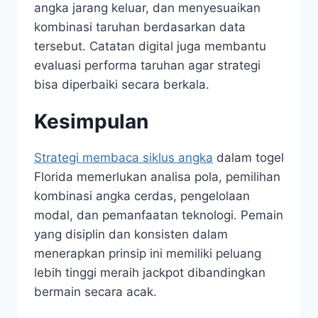
angka jarang keluar, dan menyesuaikan
kombinasi taruhan berdasarkan data
tersebut. Catatan digital juga membantu
evaluasi performa taruhan agar strategi
bisa diperbaiki secara berkala.
Kesimpulan
Strategi membaca siklus angka
dalam togel
Florida memerlukan analisa pola, pemilihan
kombinasi angka cerdas, pengelolaan
modal, dan pemanfaatan teknologi. Pemain
yang disiplin dan konsisten dalam
menerapkan prinsip ini memiliki peluang
lebih tinggi meraih jackpot dibandingkan
bermain secara acak.