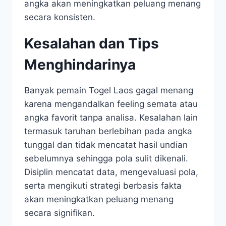
angka akan meningkatkan peluang menang
secara konsisten.
Kesalahan dan Tips
Menghindarinya
Banyak pemain Togel Laos gagal menang
karena mengandalkan feeling semata atau
angka favorit tanpa analisa. Kesalahan lain
termasuk taruhan berlebihan pada angka
tunggal dan tidak mencatat hasil undian
sebelumnya sehingga pola sulit dikenali.
Disiplin mencatat data, mengevaluasi pola,
serta mengikuti strategi berbasis fakta
akan meningkatkan peluang menang
secara signifikan.