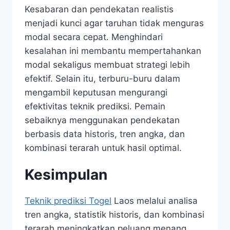
Kesabaran dan pendekatan realistis
menjadi kunci agar taruhan tidak menguras
modal secara cepat. Menghindari
kesalahan ini membantu mempertahankan
modal sekaligus membuat strategi lebih
efektif. Selain itu, terburu-buru dalam
mengambil keputusan mengurangi
efektivitas teknik prediksi. Pemain
sebaiknya menggunakan pendekatan
berbasis data historis, tren angka, dan
kombinasi terarah untuk hasil optimal.
Kesimpulan
Teknik prediksi Togel
Laos melalui analisa
tren angka, statistik historis, dan kombinasi
terarah meningkatkan peluang menang