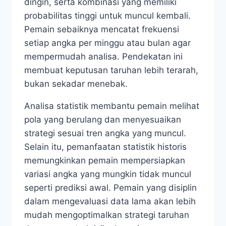
dingin, serta kombinasi yang memiliki
probabilitas tinggi untuk muncul kembali.
Pemain sebaiknya mencatat frekuensi
setiap angka per minggu atau bulan agar
mempermudah analisa. Pendekatan ini
membuat keputusan taruhan lebih terarah,
bukan sekadar menebak.
Analisa statistik membantu pemain melihat
pola yang berulang dan menyesuaikan
strategi sesuai tren angka yang muncul.
Selain itu, pemanfaatan statistik historis
memungkinkan pemain mempersiapkan
variasi angka yang mungkin tidak muncul
seperti prediksi awal. Pemain yang disiplin
dalam mengevaluasi data lama akan lebih
mudah mengoptimalkan strategi taruhan