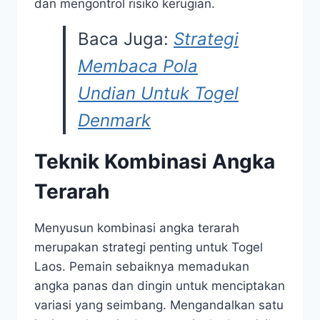
dan mengontrol risiko kerugian.
Baca Juga:
Strategi
Membaca Pola
Undian Untuk Togel
Denmark
Teknik Kombinasi Angka
Terarah
Menyusun kombinasi angka terarah
merupakan strategi penting untuk Togel
Laos. Pemain sebaiknya memadukan
angka panas dan dingin untuk menciptakan
variasi yang seimbang. Mengandalkan satu