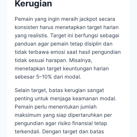
Kerugian
Pemain yang ingin meraih jackpot secara
konsisten harus menetapkan target harian
yang realistis. Target ini berfungsi sebagai
panduan agar pemain tetap disiplin dan
tidak terbawa emosi saat hasil pengundian
tidak sesuai harapan. Misalnya,
menetapkan target keuntungan harian
sebesar 5–10% dari modal.
Selain target, batas kerugian sangat
penting untuk menjaga keamanan modal.
Pemain perlu menentukan jumlah
maksimum yang siap dipertaruhkan per
pengundian agar risiko finansial tetap
terkendali. Dengan target dan batas