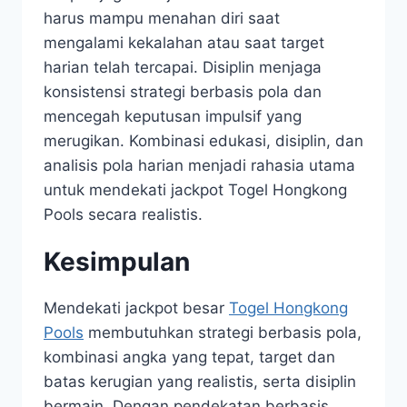
harus mampu menahan diri saat
mengalami kekalahan atau saat target
harian telah tercapai. Disiplin menjaga
konsistensi strategi berbasis pola dan
mencegah keputusan impulsif yang
merugikan. Kombinasi edukasi, disiplin, dan
analisis pola harian menjadi rahasia utama
untuk mendekati jackpot Togel Hongkong
Pools secara realistis.
Kesimpulan
Mendekati jackpot besar
Togel Hongkong
Pools
membutuhkan strategi berbasis pola,
kombinasi angka yang tepat, target dan
batas kerugian yang realistis, serta disiplin
bermain. Dengan pendekatan berbasis