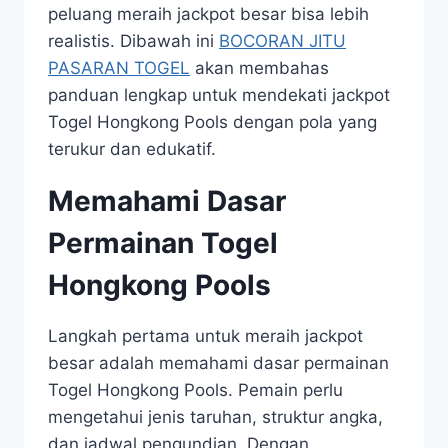
peluang meraih jackpot besar bisa lebih
realistis. Dibawah ini
BOCORAN JITU
PASARAN TOGEL
akan membahas
panduan lengkap untuk mendekati jackpot
Togel Hongkong Pools dengan pola yang
terukur dan edukatif.
Memahami Dasar
Permainan Togel
Hongkong Pools
Langkah pertama untuk meraih jackpot
besar adalah memahami dasar permainan
Togel Hongkong Pools. Pemain perlu
mengetahui jenis taruhan, struktur angka,
dan jadwal pengundian. Dengan