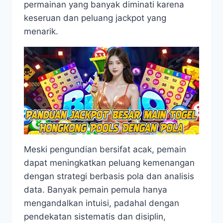
permainan yang banyak diminati karena
keseruan dan peluang jackpot yang
menarik.
Meski pengundian bersifat acak, pemain
dapat meningkatkan peluang kemenangan
dengan strategi berbasis pola dan analisis
data. Banyak pemain pemula hanya
mengandalkan intuisi, padahal dengan
pendekatan sistematis dan disiplin,