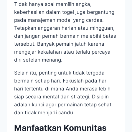
Tidak hanya soal memilih angka,
keberhasilan dalam togel juga bergantung
pada manajemen modal yang cerdas.
Tetapkan anggaran harian atau mingguan,
dan jangan pernah bermain melebihi batas
tersebut. Banyak pemain jatuh karena
mengejar kekalahan atau terlalu percaya
diri setelah menang.
Selain itu, penting untuk tidak tergoda
bermain setiap hari. Fokuslah pada hari-
hari tertentu di mana Anda merasa lebih
siap secara mental dan strategi. Disiplin
adalah kunci agar permainan tetap sehat
dan tidak menjadi candu.
Manfaatkan Komunitas